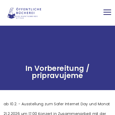
Direkt zum Inhalt
Haup
In Vorbereitung /
pripravujeme
ab 10.2. - Ausstellung zum Safer Internet Day und Monat
21.2.2026 um 17.00 Konzert in Zusammenarbeit mit der