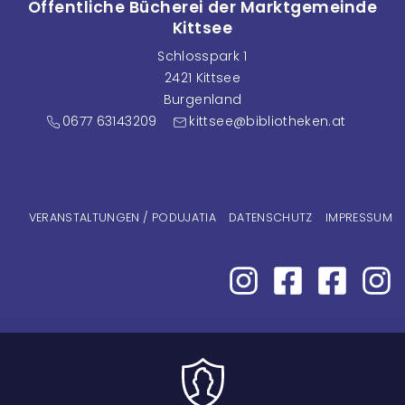
Öffentliche Bücherei der Marktgemeinde
Kittsee
Schlosspark 1
2421 Kittsee
Burgenland
0677 63143209
kittsee@bibliotheken.at
Fußzeilenmenü
VERANSTALTUNGEN / PODUJATIA
DATENSCHUTZ
IMPRESSUM