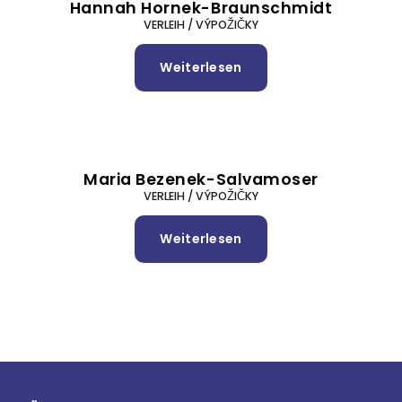
Hannah Hornek-Braunschmidt
VERLEIH / VÝPOŽIČKY
Weiterlesen
über
Hannah
Hornek-
Braunschmidt
Maria Bezenek-Salvamoser
VERLEIH / VÝPOŽIČKY
Weiterlesen
über
Maria
Bezenek-
Salvamoser