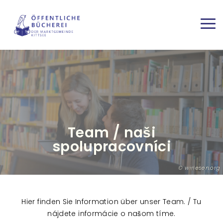
Direkt zum Inhalt
Haup
Team / naši
spolupracovníci
wirlesen.org
Hier finden Sie Information über unser Team. / Tu
nájdete informácie o našom tíme.