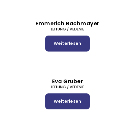
T
e
a
Emmerich Bachmayer
m
LEITUNG / VEDENIE
Weiterlesen
über
Emmerich
Bachmayer
Eva Gruber
LEITUNG / VEDENIE
Weiterlesen
über
Eva
Gruber