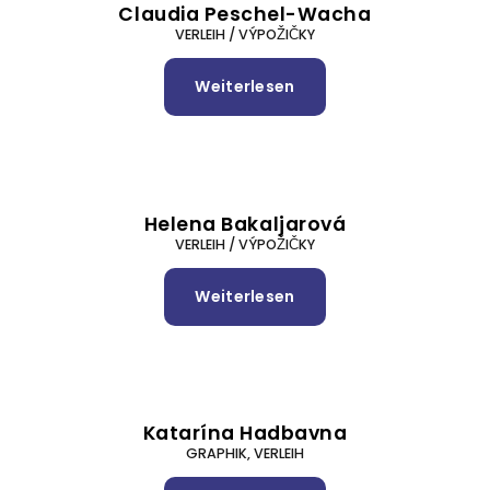
Claudia Peschel-Wacha
VERLEIH / VÝPOŽIČKY
Weiterlesen
über
Claudia
Peschel-
Wacha
Helena Bakaljarová
VERLEIH / VÝPOŽIČKY
Weiterlesen
über
Helena
Bakaljarová
Katarína Hadbavna
GRAPHIK, VERLEIH