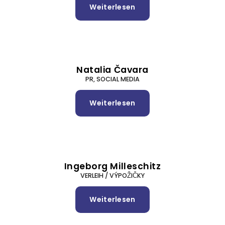
Weiterlesen
über
Katarína
Hadbavna
Natalia Čavara
PR, SOCIAL MEDIA
Weiterlesen
über
Natalia
Čavara
Ingeborg Milleschitz
VERLEIH / VÝPOŽIČKY
Weiterlesen
über
Ingeborg
Milleschitz