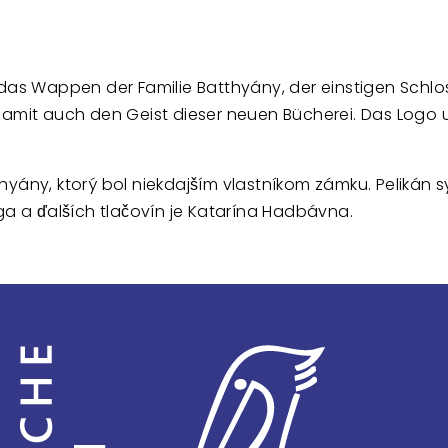
das Wappen der Familie Batthyány, der einstigen Schlossb
 damit auch den Geist dieser neuen Bücherei. Das Logo
yány, ktorý bol niekdajším vlastníkom zámku. Pelikán s
ga a ďalších tlačovín je Katarína Hadbávna.