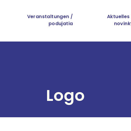
Direkt zum Inhalt
ation
Veranstaltungen /
Aktuelles
podujatia
novink
Logo