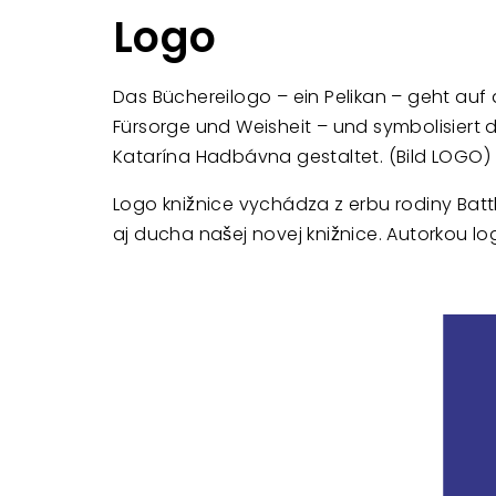
Logo
Das Büchereilogo – ein Pelikan – geht auf 
Fürsorge und Weisheit – und symbolisiert
Katarína Hadbávna gestaltet. (Bild LOGO)
Logo knižnice vychádza z erbu rodiny Batth
aj ducha našej novej knižnice. Autorkou lo