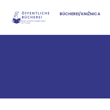
Hauptnavig
BÜCHEREI/KNIŽNICA