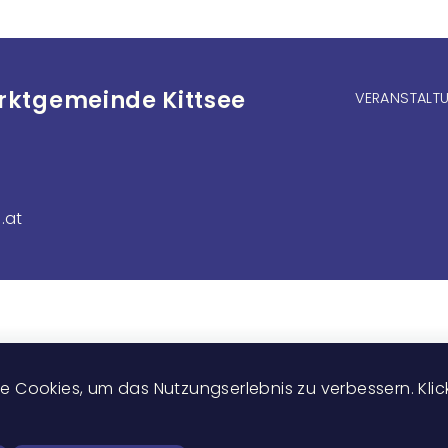
arktgemeinde Kittsee
Fußzeile
VERANSTALTU
.at
 Cookies, um das Nutzungserlebnis zu verbessern. Klicke