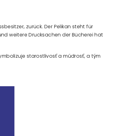
esitzer, zurück. Der Pelikan steht für
 und weitere Drucksachen der Bücherei hat
ymbolizuje starostlivosť a múdrosť, a tým