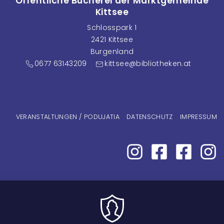
Öffentliche Bücherei der Marktgemeinde
Kittsee
Schlosspark 1
2421 Kittsee
Burgenland
0677 63143209
kittsee@bibliotheken.at
Fußzeilenmenü
VERANSTALTUNGEN / PODUJATIA
DATENSCHUTZ
IMPRESSUM