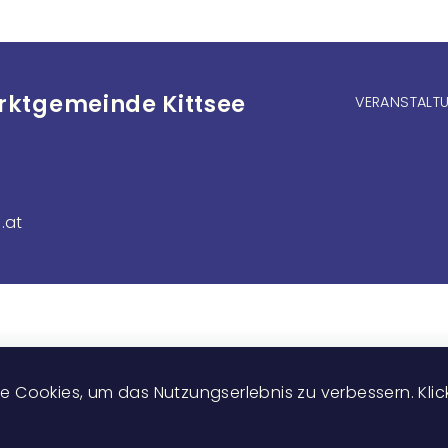
arktgemeinde Kittsee
Fußzeile
VERANSTALTU
.at
 Cookies, um das Nutzungserlebnis zu verbessern. Klicke