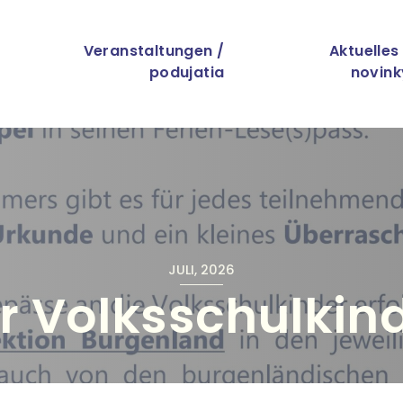
Direkt zum Inhalt
ation
Veranstaltungen /
Aktuelles
podujatia
novink
JULI, 2026
Volksschulkinder