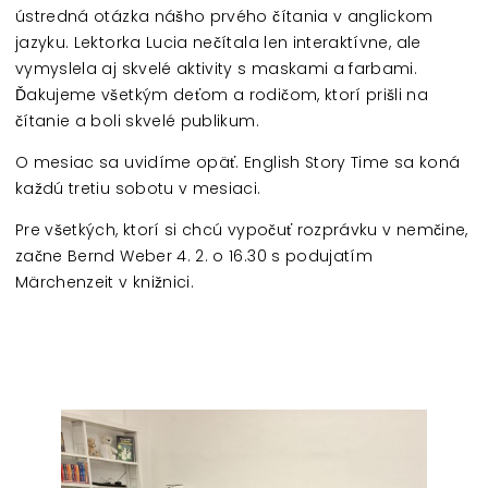
ústredná otázka nášho prvého čítania v anglickom
jazyku. Lektorka Lucia nečítala len interaktívne, ale
vymyslela aj skvelé aktivity s maskami a farbami.
Ďakujeme všetkým deťom a rodičom, ktorí prišli na
čítanie a boli skvelé publikum.
O mesiac sa uvidíme opäť. English Story Time sa koná
každú tretiu sobotu v mesiaci.
Pre všetkých, ktorí si chcú vypočuť rozprávku v nemčine,
začne Bernd Weber 4. 2. o 16.30 s podujatím
Märchenzeit v knižnici.