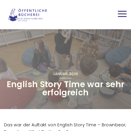
Direkt zum Inhalt
Haup
JANUAR, 2026
English Story Time war sehr
erfolgreich
Das war der Auftakt von English Story Time – Brownbear,